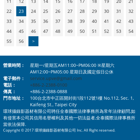
11
12
13
14
15
16
17
18
19
20
21
22
23
24
25
26
27
28
29
30
31
32
33
34
35
36
37
38
39
40
41
42
43
44
45
46
47
48
49
50
51
52
53
54
55
56
>
營業時間：
星期一/星期五AM11:00~PM06:00 ※星期六
AM12:00~PM05:00 星期日及國定假日公休
電子郵件：
service.upve@gmail.com
電話：
+886-2-2388-0100
傳真：
+886-2-2388-0888
門市地址：
100台北市中正區開封街1段112號1樓 No.112, Sec. 1,
Kaifeng St., Taipei City
環球攝錄影器材有限公司聘任全泰國際法律事務所為常年法律顧問,如
有侵害本公司其信用名譽權利及其他一切法益者,全泰國際法律事務所
當依法保障.
Copyright © 2017 環球攝錄影器材有限公司 Inc. All Right reserved.